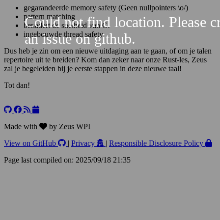
gegarandeerde memory safety (Geen nullpointers \o/)
pattern matching
Could not find location. Please c
benadert de snelheid van C!
ingebouwde thread safety
an issue on github.
Dus heb je zin om een nieuwe uitdaging aan te gaan, of om je talen
repertoire uit te breiden? Kom dan zeker naar onze Rust-les, Zeus
zal je begeleiden bij je eerste stappen in deze nieuwe taal!
Tot dan!
Leaflet
+
−
Made with
by Zeus WPI
View on GitHub
|
Privacy
|
Responsible Disclosure Policy
Page last compiled on: 2025/09/18 21:35