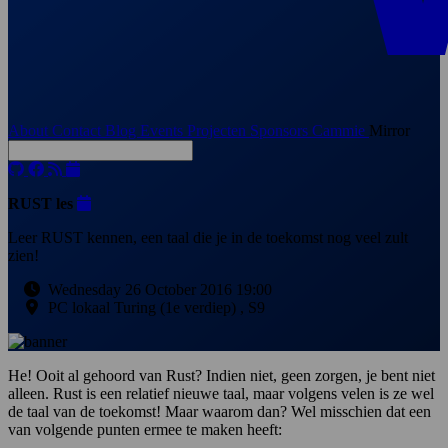
About
Contact
Blog
Events
Projecten
Sponsors
Cammie
Mirror
RUST les
Leer RUST kennen, een taal die je in de toekomst nog veel zult
zien!
Wednesday 26 October 2016 19:00
PC lokaal Turing (1e verdiep) , S9
He! Ooit al gehoord van Rust? Indien niet, geen zorgen, je bent niet
alleen. Rust is een relatief nieuwe taal, maar volgens velen is ze wel
de taal van de toekomst! Maar waarom dan? Wel misschien dat een
van volgende punten ermee te maken heeft: