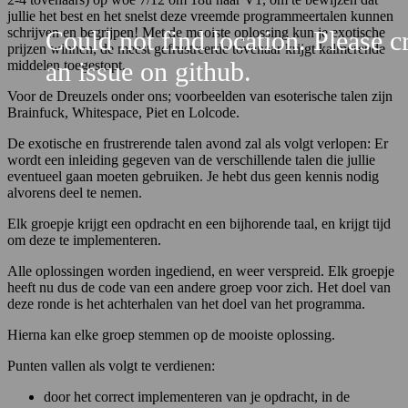
jullie het best en het snelst deze vreemde programmeertalen kunnen
schrijven en begrijpen! Met de mooiste oplossing kun je exotische
Could not find location. Please c
prijzen winnen, de meest gefrustreerde tovenaar krijgt kalmerende
an issue on github.
middelen toegestopt.
Voor de Dreuzels onder ons; voorbeelden van esoterische talen zijn
Brainfuck, Whitespace, Piet en Lolcode.
De exotische en frustrerende talen avond zal als volgt verlopen: Er
wordt een inleiding gegeven van de verschillende talen die jullie
eventueel gaan moeten gebruiken. Je hebt dus geen kennis nodig
alvorens deel te nemen.
Elk groepje krijgt een opdracht en een bijhorende taal, en krijgt tijd
om deze te implementeren.
Alle oplossingen worden ingediend, en weer verspreid. Elk groepje
heeft nu dus de code van een andere groep voor zich. Het doel van
deze ronde is het achterhalen van het doel van het programma.
Hierna kan elke groep stemmen op de mooiste oplossing.
Punten vallen als volgt te verdienen:
door het correct implementeren van je opdracht, in de