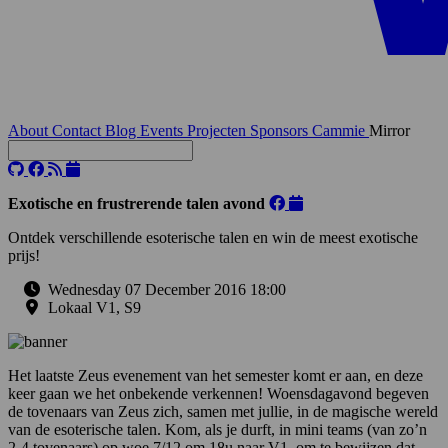
About
Contact
Blog
Events
Projecten
Sponsors
Cammie
Mirror
Exotische en frustrerende talen avond
Ontdek verschillende esoterische talen en win de meest exotische
prijs!
Wednesday 07 December 2016 18:00
Lokaal V1, S9
Het laatste Zeus evenement van het semester komt er aan, en deze
keer gaan we het onbekende verkennen! Woensdagavond begeven
de tovenaars van Zeus zich, samen met jullie, in de magische wereld
van de esoterische talen. Kom, als je durft, in mini teams (van zo’n
2-4 tovenaars) op woe 7/12 om 18u naar V1, om te bewijzen dat