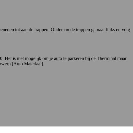
 beneden tot aan de trappen. Onderaan de trappen ga naar links en volg
. Het is niet mogelijk om je auto te parkeren bij de Therminal maar
erwerp [Auto Materiaal].
Leaflet