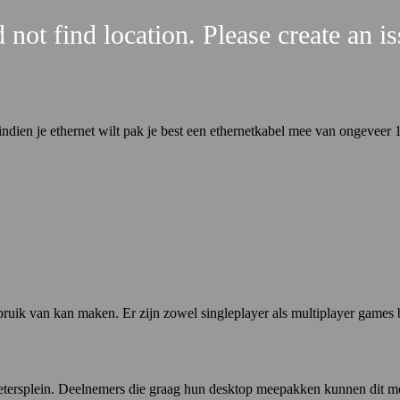
 not find location. Please create an i
indien je ethernet wilt pak je best een ethernetkabel mee van ongeveer 
uik van kan maken. Er zijn zowel singleplayer als multiplayer games 
Pietersplein. Deelnemers die graag hun desktop meepakken kunnen dit m