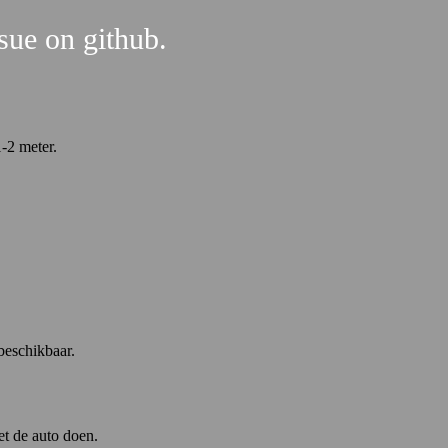
ssue on github.
1-2 meter.
beschikbaar.
et de auto doen.