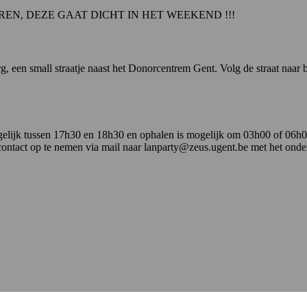
EN, DEZE GAAT DICHT IN HET WEEKEND !!!
g, een small straatje naast het Donorcentrem Gent. Volg de straat naar
mogelijk tussen 17h30 en 18h30 en ophalen is mogelijk om 03h00 of 06h00
r contact op te nemen via mail naar lanparty@zeus.ugent.be met het ond